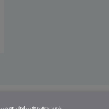
682 823 179
9
zadas con la finalidad de gestionar la web,